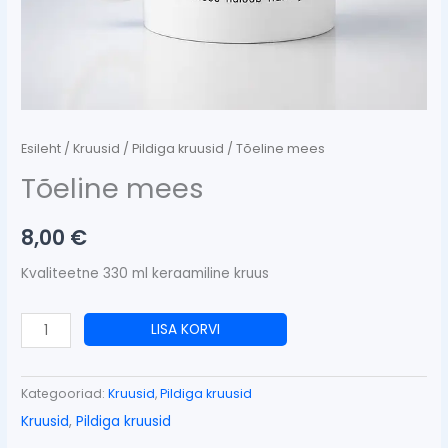
Esileht
/
Kruusid
/
Pildiga kruusid
/ Tõeline mees
Tõeline mees
8,00
€
Kvaliteetne 330 ml keraamiline kruus
LISA KORVI
Kategooriad:
Kruusid
,
Pildiga kruusid
Kruusid
,
Pildiga kruusid