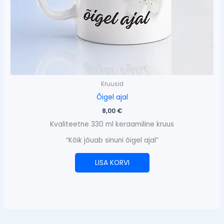
Kruusid
Õigel ajal
8,00
€
Kvaliteetne 330 ml keraamiline kruus
“Kõik jõuab sinuni õigel ajal”
LISA KORVI