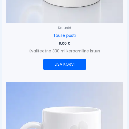
Kruusid
Tõuse püsti
8,00
€
Kvaliteetne 330 ml keraamiline kruus
LISA KORVI