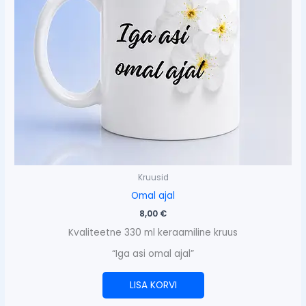
Kruusid
Omal ajal
8,00
€
Kvaliteetne 330 ml keraamiline kruus
“Iga asi omal ajal”
LISA KORVI