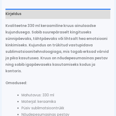
Kirjeldus
Kvaliteetne 330 ml keraamiline kruus ainulaadse
kujundusega. Sobib suurepäraselt kingituseks
sünnipäevaks, tähtpäevaks või lihtsalt hea emotsiooni
kinkimiseks. Kujundus on trükitud vastupidava
sublimatsioonitehnoloogiaga, mis tagab erksad värvid
ja pika kasutusea. Kruus on nõudepesumasinas pestav
ning sobib igapäevaseks kasutamiseks kodus ja
kontoris.
Omadused:
Mahutavus: 330 ml
Materjal: keraamika
Püsiv sublimatsioontrükk
Nõudepesumasinas pestav