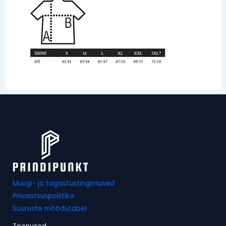
Müügi- ja tagastustingimused
Privaatsuspoliitika
Suuruste mõõdutabel