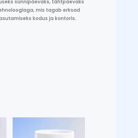
ituseks sünnipäevaks, tähtpäevaks
itehnoloogiaga, mis tagab erksad
asutamiseks kodus ja kontoris.