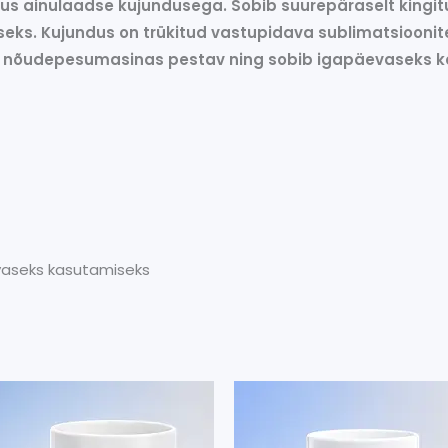
ruus ainulaadse kujundusega. Sobib suurepäraselt king
miseks. Kujundus on trükitud vastupidava sublimatsioon
on nõudepesumasinas pestav ning sobib igapäevaseks k
evaseks kasutamiseks