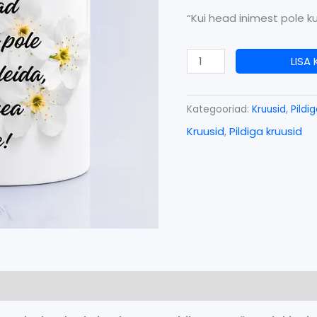
“Kui head inimest pole kus
LISA
Kategooriad:
Kruusid
,
Pildi
Kruusid
,
Pildiga kruusid