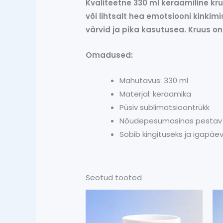
Kvaliteetne 330 ml keraamiline k
või lihtsalt hea emotsiooni kinki
värvid ja pika kasutusea. Kruus 
Omadused:
Mahutavus: 330 ml
Materjal: keraamika
Püsiv sublimatsioontrükk
Nõudepesumasinas pestav
Sobib kingituseks ja igapä
Seotud tooted