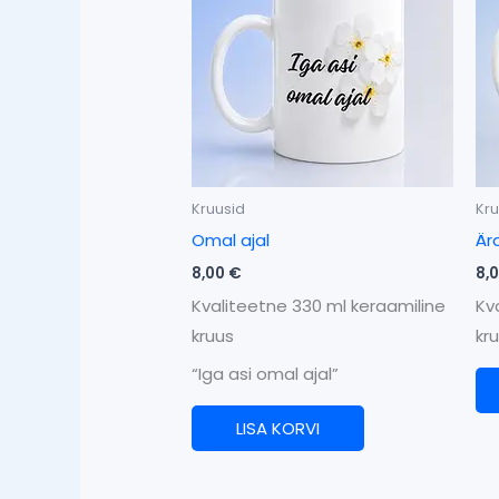
Kruusid
Kru
Omal ajal
Är
8,00
€
8,
Kvaliteetne 330 ml keraamiline
Kv
kruus
kr
“Iga asi omal ajal”
LISA KORVI