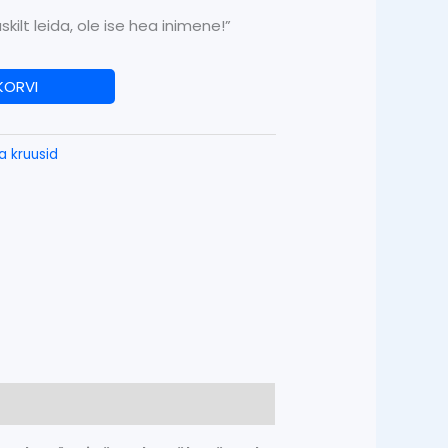
kilt leida, ole ise hea inimene!”
 KORVI
ga kruusid