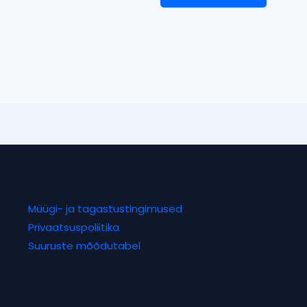
Müügi- ja tagastustingimused
Privaatsuspoliitika
Suuruste mõõdutabel