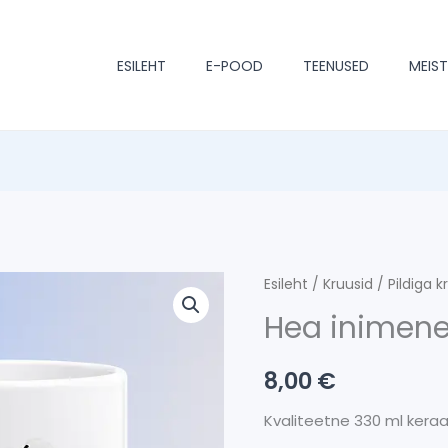
ESILEHT
E-POOD
TEENUSED
MEIS
Hea
Esileht
/
Kruusid
/
Pildiga k
inimene
Hea inimen
kogus
8,00
€
Kvaliteetne 330 ml keraa