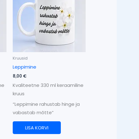
Kruusid
Leppimine
8,00
€
ne
Kvaliteetne 330 ml keraamiline
kruus
“Leppimine rahustab hinge ja
vabastab mõtte”
LISA KORVI