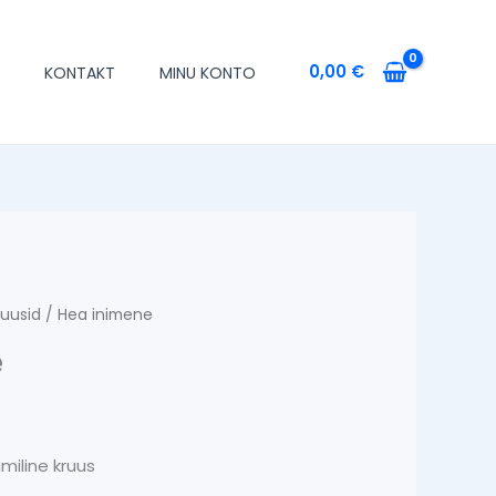
0,00
€
T
KONTAKT
MINU KONTO
ruusid
/ Hea inimene
e
miline kruus