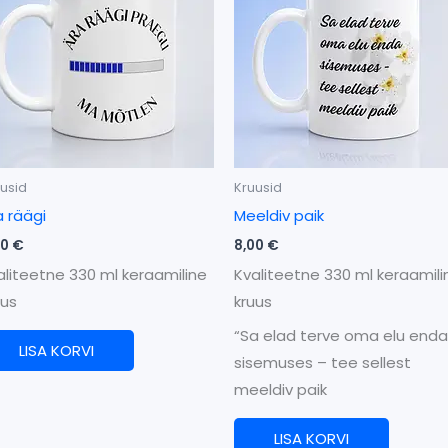
usid
Kruusid
a räägi
Meeldiv paik
00
€
8,00
€
aliteetne 330 ml keraamiline
Kvaliteetne 330 ml keraamili
uus
kruus
“Sa elad terve oma elu enda
LISA KORVI
sisemuses – tee sellest
meeldiv paik
LISA KORVI