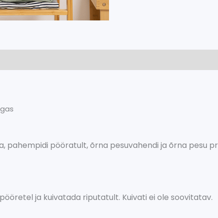
ngas
a, pahempidi pööratult, õrna pesuvahendi ja õrna pesu 
ööretel ja kuivatada riputatult. Kuivati ei ole soovitatav.