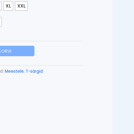
XL
XXL
 KORVI
ad:
Meestele
,
T-särgid