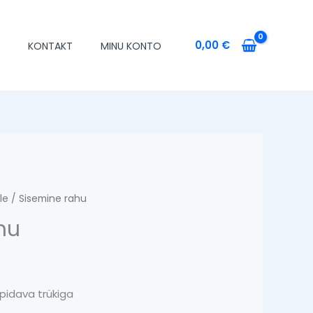
0,00
€
T
KONTAKT
MINU KONTO
le
/ Sisemine rahu
hu
pidava trükiga