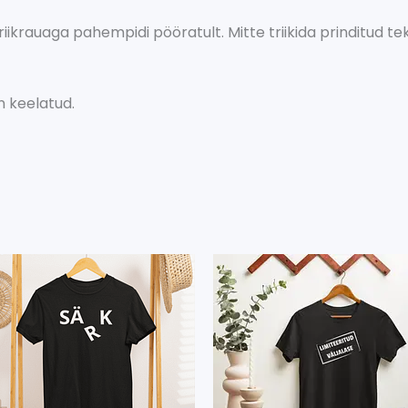
riikrauaga pahempidi pööratult. Mitte triikida prinditud tek
 keelatud.
Sellel
Sellel
tootel
tootel
on
on
mitu
mitu
varianti.
varianti.
Valikuid
Valikuid