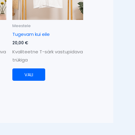
saab
teha
tootelehel.
Meestele
Tugevam kui eile
20,00
€
ava
Kvaliteetne T-särk vastupidava
trükiga
VALI