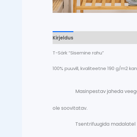
Kirjeldus
Lisainfo
T-Särk “Sisemine rahu”
100% puuvill, kvaliteetne 190 g/m2 ka
Masinpestav jaheda veeg
ole soovitatav.
Tsentrifuugida madalatel p