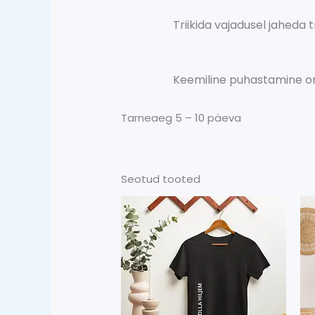
Triikida vajadusel jaheda t
Keemiline puhastamine on
Tarneaeg 5 – 10 päeva
Seotud tooted
Sellel
tootel
on
mitu
varianti.
Valikuid