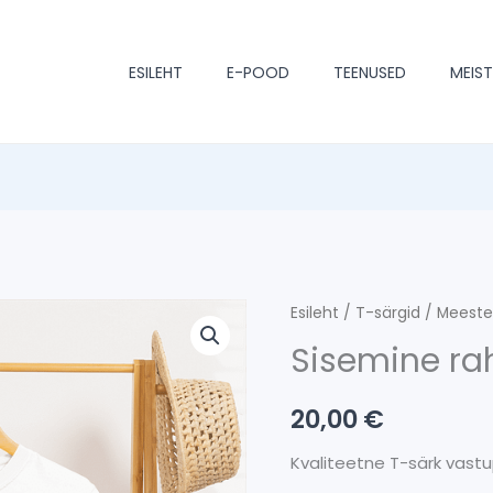
ESILEHT
E-POOD
TEENUSED
MEIS
Sisemine
Esileht
/
T-särgid
/
Meeste
rahu
Sisemine ra
kogus
20,00
€
Kvaliteetne T-särk vastu