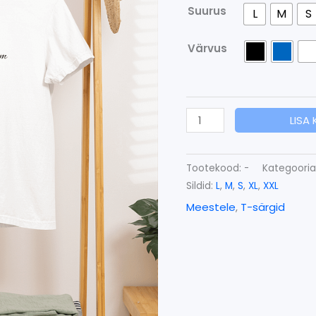
Suurus
L
M
S
Värvus
LISA
Tootekood:
-
Kategoori
Sildid:
L
,
M
,
S
,
XL
,
XXL
Meestele
,
T-särgid