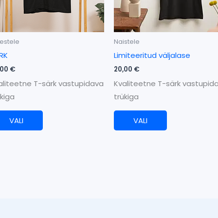
saab
saab
teha
teha
tootelehel.
tootelehel.
estele
Naistele
RK
Limiteeritud väljalase
,00
€
20,00
€
aliteetne T-särk vastupidava
Kvaliteetne T-särk vastupid
ükiga
trükiga
VALI
VALI