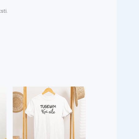
sti.
Sellel
tootel
on
mitu
varianti.
Valikuid