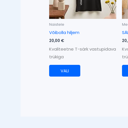
saab
teha
tootelehel.
Naistele
Me
Võibolla hiljem
SÄ
20,00
€
20
Kvaliteetne T-särk vastupidava
Kv
trükiga
tr
VALI