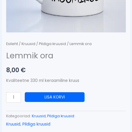
Esileht
/
Kruusid
/
Pildiga kruusid
/ Lemmik ora
Lemmik ora
8,00
€
Kvaliteetne 330 ml keraamiline kruus
LISA KORVI
Kategooriad:
Kruusid
,
Pildiga kruusid
Kruusid
,
Pildiga kruusid