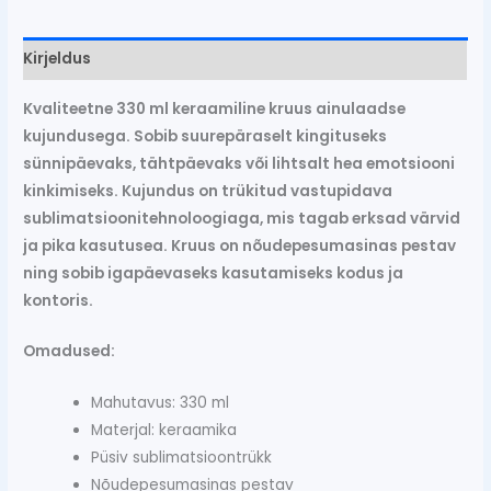
Kirjeldus
Kvaliteetne 330 ml keraamiline kruus ainulaadse
kujundusega. Sobib suurepäraselt kingituseks
sünnipäevaks, tähtpäevaks või lihtsalt hea emotsiooni
kinkimiseks. Kujundus on trükitud vastupidava
sublimatsioonitehnoloogiaga, mis tagab erksad värvid
ja pika kasutusea. Kruus on nõudepesumasinas pestav
ning sobib igapäevaseks kasutamiseks kodus ja
kontoris.
Omadused:
Mahutavus: 330 ml
Materjal: keraamika
Püsiv sublimatsioontrükk
Nõudepesumasinas pestav