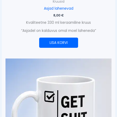
Kruusid
Asjad lahenevad
8,00
€
Kvaliteetne 330 ml keraamiline kruus
“Asjadel on kalduvus omal moel laheneda”
LISA KORVI