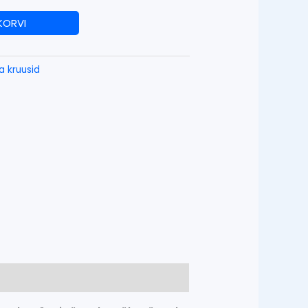
 KORVI
ga kruusid