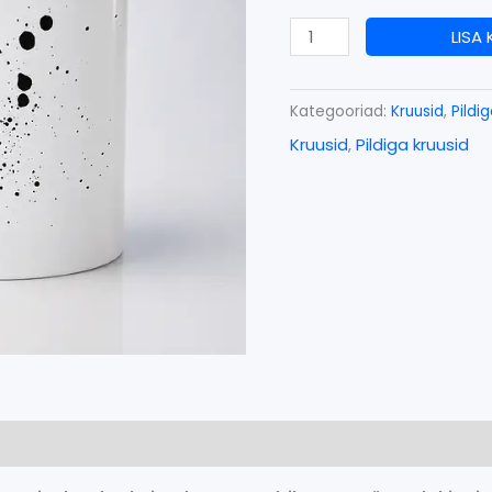
LISA
Kategooriad:
Kruusid
,
Pildi
Kruusid
,
Pildiga kruusid