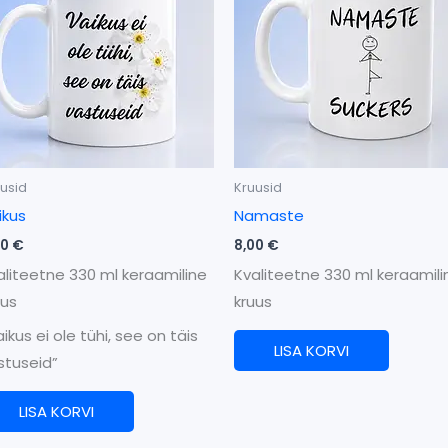
usid
Kruusid
ikus
Namaste
00
€
8,00
€
aliteetne 330 ml keraamiline
Kvaliteetne 330 ml keraamili
uus
kruus
ikus ei ole tühi, see on täis
LISA KORVI
stuseid”
LISA KORVI