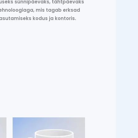
ituseks sünnipäevaks, tähtpäevaks
itehnoloogiaga, mis tagab erksad
asutamiseks kodus ja kontoris.