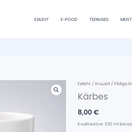
ESILEHT
E-POOD
TEENUSED
MEIS
Kärbes
Esileht
/
Kruusid
/
Pildiga k
kogus
Kärbes
8,00
€
Kvaliteetne 330 ml keraa