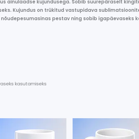
ruus ainulaadse kujundusega. Sobib suurepäraselt king
miseks. Kujundus on trükitud vastupidava sublimatsioon
on nõudepesumasinas pestav ning sobib igapäevaseks k
evaseks kasutamiseks