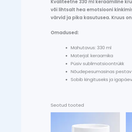
Kvaliteetne 330 ml keraamiline k
või lihtsalt hea emotsiooni kinki
värvid ja pika kasutusea. Kruus 
Omadused:
Mahutavus: 330 ml
Materjal: keraamika
Püsiv sublimatsioontrükk
Nõudepesumasinas pestav
Sobib kingituseks ja igapä
Seotud tooted