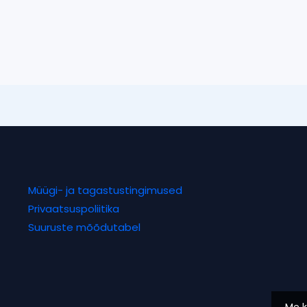
Müügi- ja tagastustingimused
Privaatsuspoliitika
Suuruste mõõdutabel