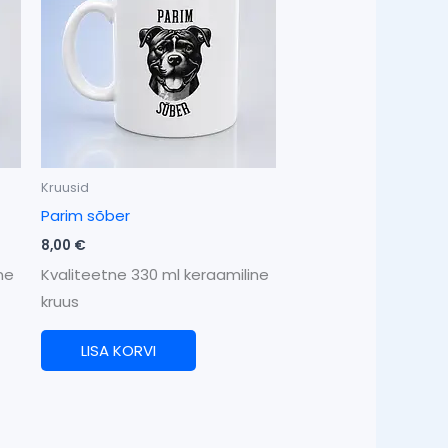
Kruusid
Parim sõber
8,00
€
ne
Kvaliteetne 330 ml keraamiline
kruus
LISA KORVI