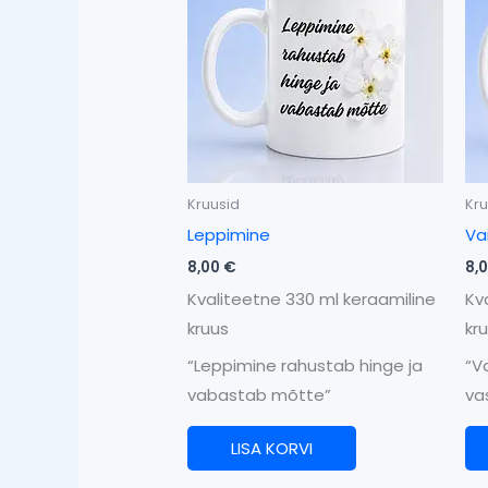
Kruusid
Kru
Leppimine
Va
8,00
€
8,
Kvaliteetne 330 ml keraamiline
Kv
kruus
kr
“Leppimine rahustab hinge ja
“Va
vabastab mõtte”
va
LISA KORVI