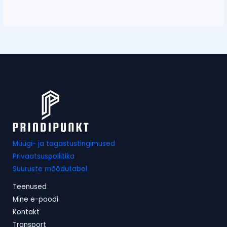
Müügi- ja tagastustingimused
Privaatsuspoliitika
Suuruste mõõdutabel
Teenused
Mine e-poodi
Kontakt
Transport