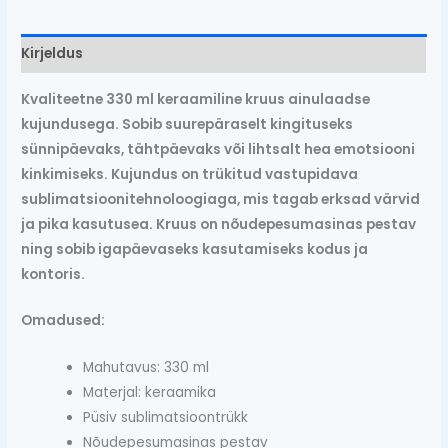
Kirjeldus
Kvaliteetne 330 ml keraamiline kruus ainulaadse
kujundusega. Sobib suurepäraselt kingituseks
sünnipäevaks, tähtpäevaks või lihtsalt hea emotsiooni
kinkimiseks. Kujundus on trükitud vastupidava
sublimatsioonitehnoloogiaga, mis tagab erksad värvid
ja pika kasutusea. Kruus on nõudepesumasinas pestav
ning sobib igapäevaseks kasutamiseks kodus ja
kontoris.
Omadused:
Mahutavus: 330 ml
Materjal: keraamika
Püsiv sublimatsioontrükk
Nõudepesumasinas pestav