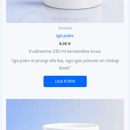
Kruusid
Iga päev
8,00
€
Kvaliteetne 330 ml keraamiline kruus
“Iga päev ei pruugi olla ilus, aga igas päevas on midagi
ilusat”
LISA KORVI