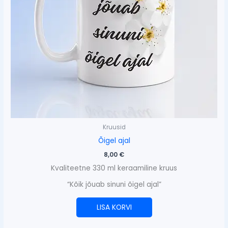
Kruusid
Õigel ajal
8,00
€
Kvaliteetne 330 ml keraamiline kruus
“Kõik jõuab sinuni õigel ajal”
LISA KORVI