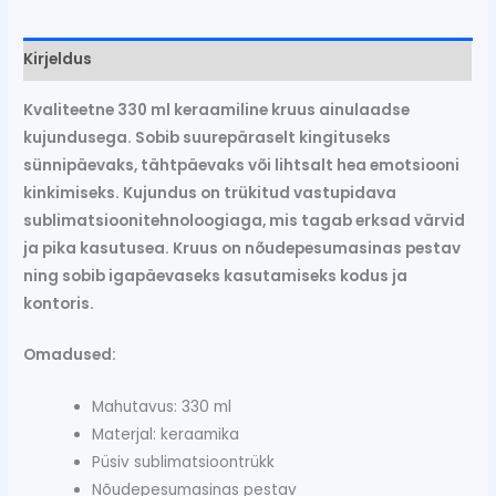
Kirjeldus
Kvaliteetne 330 ml keraamiline kruus ainulaadse
kujundusega. Sobib suurepäraselt kingituseks
sünnipäevaks, tähtpäevaks või lihtsalt hea emotsiooni
kinkimiseks. Kujundus on trükitud vastupidava
sublimatsioonitehnoloogiaga, mis tagab erksad värvid
ja pika kasutusea. Kruus on nõudepesumasinas pestav
ning sobib igapäevaseks kasutamiseks kodus ja
kontoris.
Omadused:
Mahutavus: 330 ml
Materjal: keraamika
Püsiv sublimatsioontrükk
Nõudepesumasinas pestav