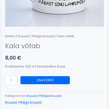
Esileht
/
Kruusid
/
Pildiga kruusid
/ Kala võtab
Kala võtab
8,00
€
Kvaliteetne 330 ml keraamiline kruus
LISA KORVI
Kategooriad:
Kruusid
,
Pildiga kruusid
Kruusid
,
Pildiga kruusid