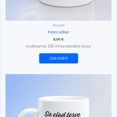
Kruusid
Parim sõber
8,00
€
Kvaliteetne 330 ml keraamiline kruus
LISA KORVI