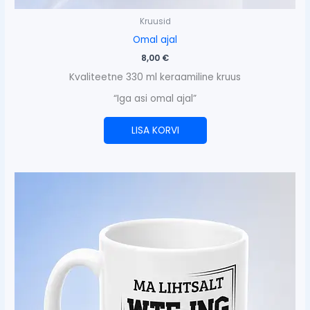
Kruusid
Omal ajal
8,00
€
Kvaliteetne 330 ml keraamiline kruus
“Iga asi omal ajal”
LISA KORVI