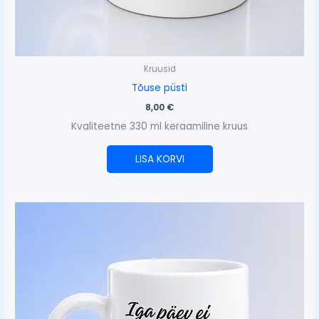
Kruusid
Tõuse püsti
8,00
€
Kvaliteetne 330 ml keraamiline kruus
LISA KORVI