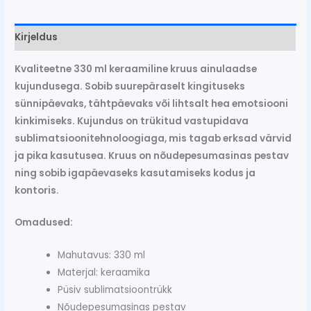
Kirjeldus
Kvaliteetne 330 ml keraamiline kruus ainulaadse
kujundusega. Sobib suurepäraselt kingituseks
sünnipäevaks, tähtpäevaks või lihtsalt hea emotsiooni
kinkimiseks. Kujundus on trükitud vastupidava
sublimatsioonitehnoloogiaga, mis tagab erksad värvid
ja pika kasutusea. Kruus on nõudepesumasinas pestav
ning sobib igapäevaseks kasutamiseks kodus ja
kontoris.
Omadused:
Mahutavus: 330 ml
Materjal: keraamika
Püsiv sublimatsioontrükk
Nõudepesumasinas pestav