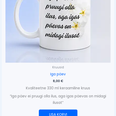
Kruusid
Iga päev
8,00
€
Kvaliteetne 330 ml keraamiline kruus
“Iga päev ei pruugi olla ilus, aga igas päevas on midagi
ilusat”
LISA KORVI